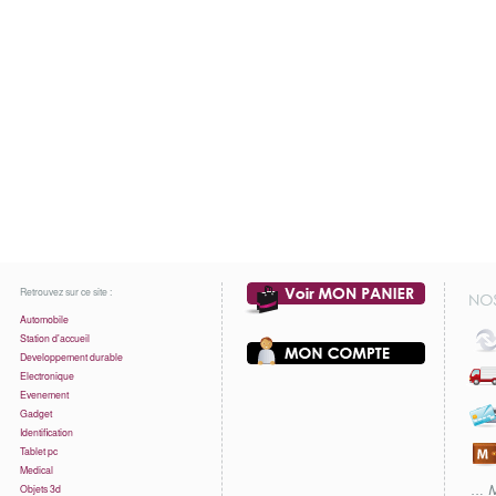
Retrouvez sur ce site :
Automobile
Station d'accueil
Developpement durable
Electronique
Evenement
Gadget
Identification
Tablet pc
Medical
Objets 3d