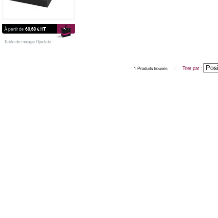
À partir de
60,60 €
HT
Table de mixage Djoclate
//
Trier par :
1 Produits trouvés