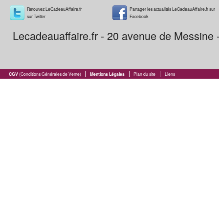
Retouvez LeCadeauAffaire.fr
Partager les actualités LeCadeauAffaire.fr sur
sur Twitter
Facebook
Lecadeauaffaire.fr - 20 avenue de Messine
CGV
(Conditions Générales de Vente)
Mentions Légales
Plan du site
Liens