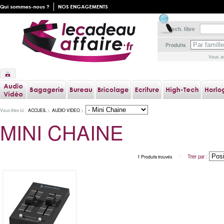
Rech. libre
Produits
Vous av
Vous êtes ici :
ACCUEIL
>
AUDIO VIDEO
>
MINI CHAINE
//
Trier par :
1 Produits trouvés