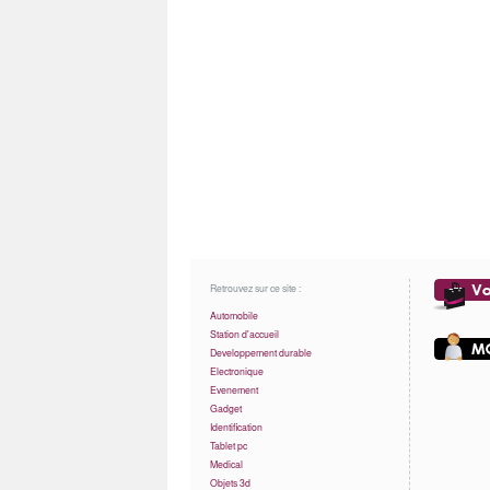
Retrouvez sur ce site :
Automobile
Station d'accueil
Developpement durable
Electronique
Evenement
Gadget
Identification
Tablet pc
Medical
Objets 3d