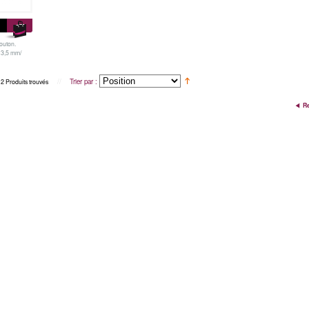
outon.
 3,5 mm/
//
Trier par :
2 Produits trouvés
Re