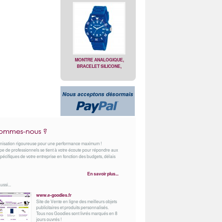
MONTRE ANALOGIQUE,
BRACELET SILICONE,
MOUVEMENT JAPONAIS
COURONNE TOURNANTE
nisation rigoureuse pour une performance maximum !
e de professionnels se tient à votre écoute pour répondre aux
pécifiques de votre entreprise en fonction des budgets, délais
En savoir plus...
ussi...
www.e-goodies.fr
Site de Vente en ligne des meilleurs objets
publicitaires et produits personnalisés.
Tous nos Goodies sont livrés marqués en 8
jours ouvrés !