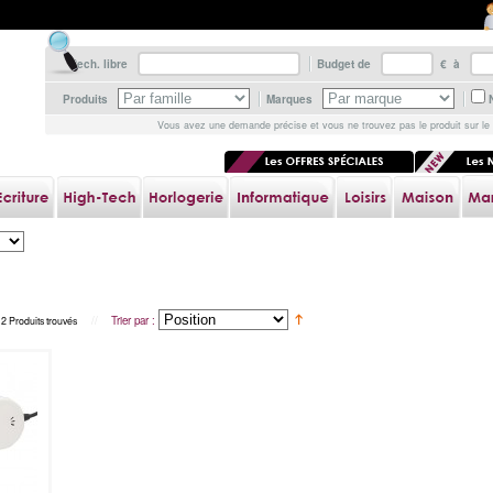
Rech. libre
Budget de
€ à
Produits
Marques
Vous avez une demande précise et vous ne trouvez pas le produit sur le 
//
Trier par :
2 Produits trouvés