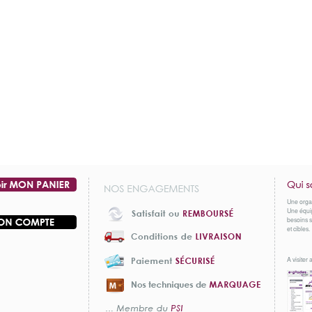
Une orga
Une équip
besoins s
et cibles.
A visiter a