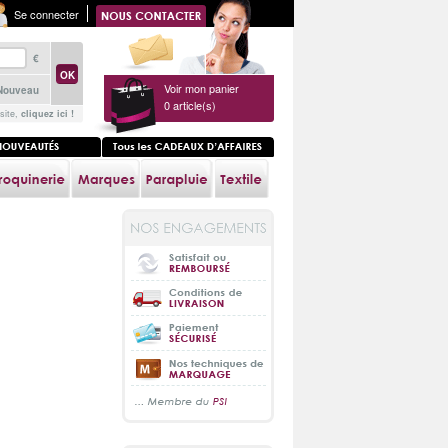
Se connecter
€
Voir mon panier
Nouveau
0
article(s)
site,
cliquez ici !