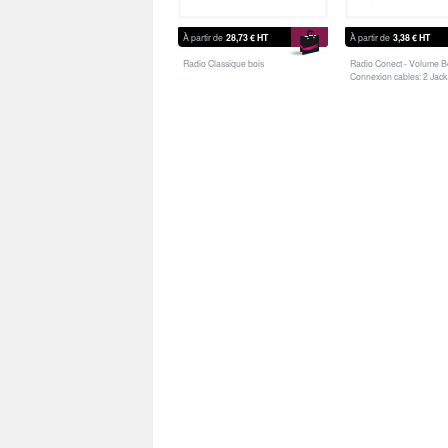
À partir de
28,73 €
HT
À partir de
3,38 €
HT
Radio Classique bois
Radio Conect - Volume B
Connexion cables: 2 Jack
USB