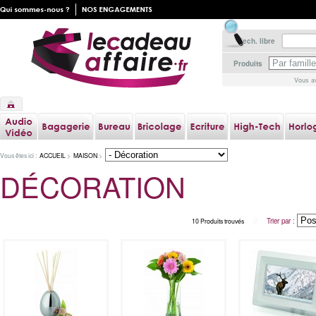
Rech. libre
Produits
Vous av
Vous êtes ici :
ACCUEIL
>
MAISON
>
DÉCORATION
//
Trier par :
10 Produits trouvés