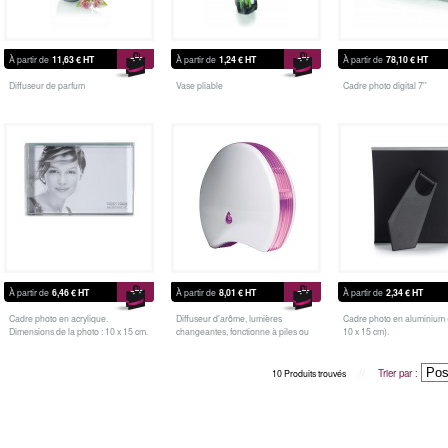
À partir de
11,63 €
HT
À partir de
1,24 €
HT
À partir de
78,10 €
HT
Diffuseur de parfum
Vase pliable
Cadre photo digital 7''
À partir de
6,46 €
HT
À partir de
8,01 €
HT
À partir de
2,34 €
HT
Cadre photo en acrylique.
Diffuseur d'arôme, lumières
Cadre photo en aluminium 
Dimensions de la photo : 10 x 15 cm.
changeantes, fonctionne à piles ou
10 x 15 cm).
par USB, huiles essentielles non
fournies
//
Trier par :
10 Produits trouvés