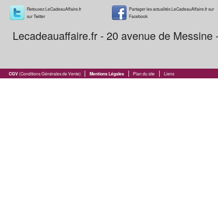
Retouvez LeCadeauAffaire.fr
Partager les actualités LeCadeauAffaire.fr sur
sur Twitter
Facebook
Lecadeauaffaire.fr - 20 avenue de Messine
CGV
(Conditions Générales de Vente)
Mentions Légales
Plan du site
Liens