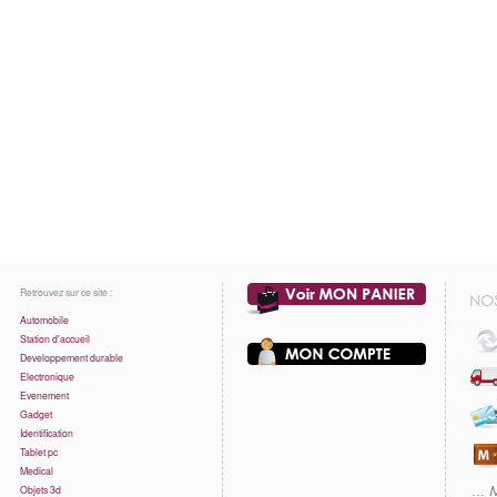
Retrouvez sur ce site :
Automobile
Station d'accueil
Developpement durable
Electronique
Evenement
Gadget
Identification
Tablet pc
Medical
Objets 3d