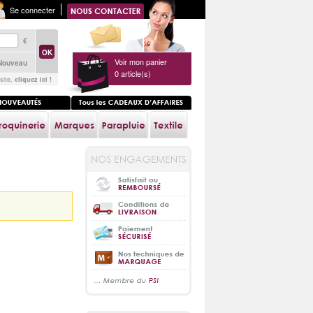
Se connecter
€
Voir mon panier
Nouveau
0
article(s)
site,
cliquez ici !