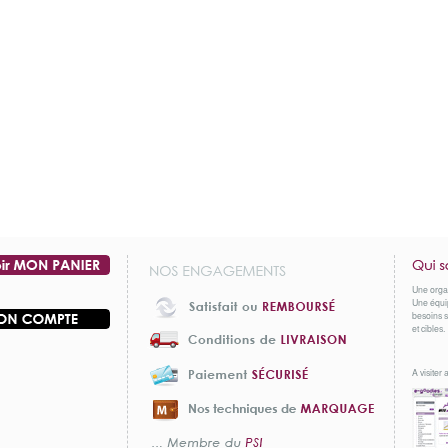
Une orga
Une équip
besoins s
et cibles.
A visiter a