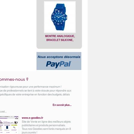
MONTRE ANALOGIQUE,
BRACELET SILICONE,
MOUVEMENT JAPONAIS
COURONNE TOURNANTE
nisation rigoureuse pour une performance maximum !
e de professionnels se tient à votre écoute pour répondre aux
pécifiques de votre entreprise en fonction des budgets, délais
En savoir plus...
ussi...
www.e-goodies.fr
Site de Vente en ligne des meilleurs objets
publicitaires et produits personnalisés.
Tous nos Goodies sont livrés marqués en 8
jours ouvrés !