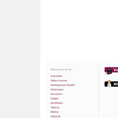
Retrouvez sur ce site :
Automobile
Station d'accueil
Developpement durable
Electronique
Evenement
Gadget
Identification
Tablet pc
Medical
Objets 3d