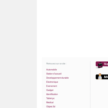
Retrouvez sur ce site :
Automobile
Station d'accueil
Developpement durable
Electronique
Evenement
Gadget
Identification
Tablet pc
Medical
Objets 3d