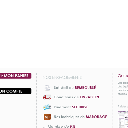
Une orga
Une équip
besoins s
et cibles.
A visiter a