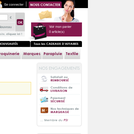
Se connecter
€
Voir mon panier
Nouveau
0
article(s)
site,
cliquez ici !