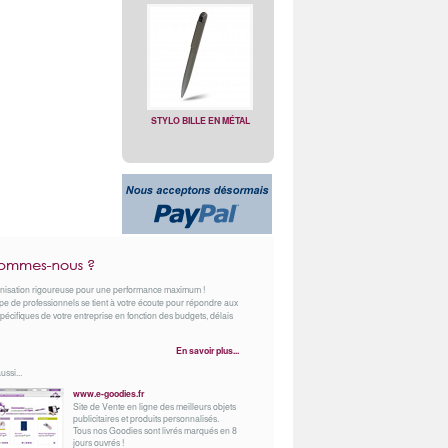
STYLO BILLE EN MÉTAL
nisation rigoureuse pour une performance maximum !
e de professionnels se tient à votre écoute pour répondre aux
pécifiques de votre entreprise en fonction des budgets, délais
En savoir plus...
ussi...
www.e-goodies.fr
Site de Vente en ligne des meilleurs objets
publicitaires et produits personnalisés.
Tous nos Goodies sont livrés marqués en 8
jours ouvrés !