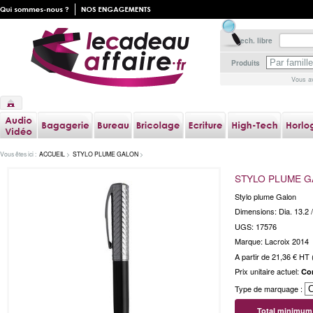
Rech. libre
Produits
Vous av
Vous êtes ici :
ACCUEIL
>
STYLO PLUME GALON
>
STYLO PLUME 
Stylo plume Galon
Dimensions: Dia. 13.2 
UGS: 17576
Marque: Lacroix 2014
A partir de
21,36 €
HT (
Prix unitaire actuel:
Co
Type de marquage :
Total minimum 