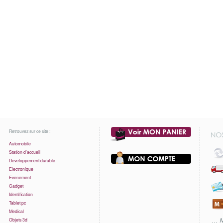
Retrouvez sur ce site :
Automobile
Station d'accueil
Developpement durable
Electronique
Evenement
Gadget
Identification
Tablet pc
Medical
Objets 3d