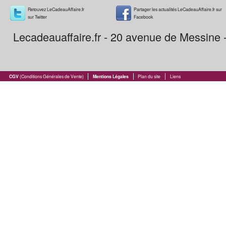
Retouvez LeCadeauAffaire.fr
Partager les actualités LeCadeauAffaire.fr sur
sur Twitter
Facebook
Lecadeauaffaire.fr - 20 avenue de Messine
CGV
(Conditions Générales de Vente)
Mentions Légales
Plan du site
Liens